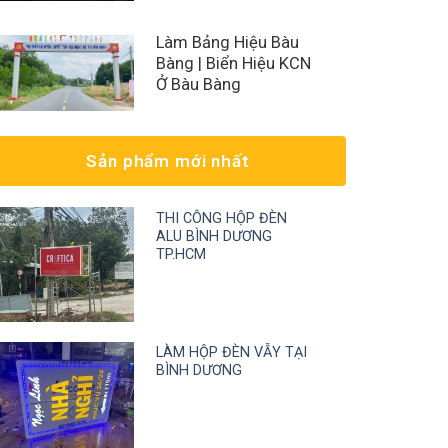
Làm Bảng Hiệu Bàu
Bàng | Biển Hiệu KCN
Ở Bàu Bàng
Sản phẩm mới nhất
THI CÔNG HỘP ĐÈN
ALU BÌNH DƯƠNG
TP.HCM
LÀM HỘP ĐÈN VẪY TẠI
BÌNH DƯƠNG