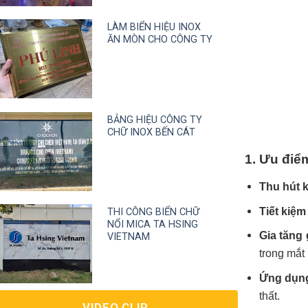
LÀM BIỂN HIỆU INOX
ĂN MÒN CHO CÔNG TY
BẢNG HIỆU CÔNG TY
CHỮ INOX BẾN CÁT
1. Ưu điể
Thu hút 
Tiết kiệm 
THI CÔNG BIỂN CHỮ
NỔI MICA TA HSING
Gia tăng 
VIETNAM
trong mắt
Ứng dụn
thất.
VIDEO CLIP