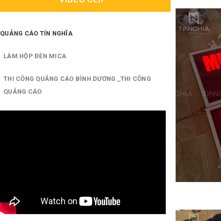
QUẢNG CÁO TÍN NGHĨA
LÀM HỘP ĐÈN MICA
THI CÔNG QUẢNG CÁO BÌNH DƯƠNG _THI CÔNG
QUẢNG CÁO