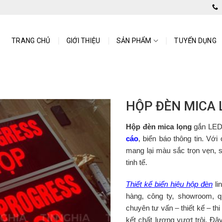
nh Dương
TRANG CHỦ
GIỚI THIỆU
SẢN PHẨM
TUYỂN DỤNG
HỘP ĐÈN MICA 
Hộp đèn mica lọng
gắn LED 
cáo
, biển báo thông tin. Vớ
mang lại màu sắc trọn vẹn, 
tinh tế.
Thiết kế biển hiệu hộp đèn
li
hàng, công ty, showroom, 
chuyên tư vấn – thiết kế – th
kết chất lượng vượt trội. Đâ