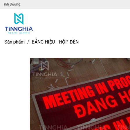
Chào mừng đến với website Quảng cáo Bì
Sản phẩm
/
BẢNG HIỆU - HỘP ĐÈN