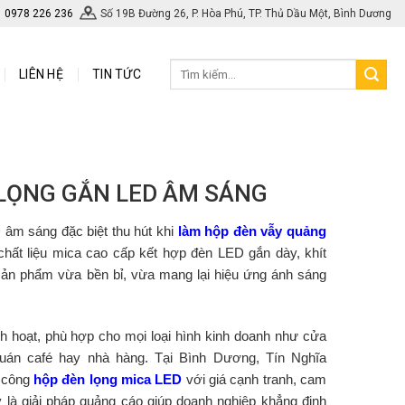
0978 226 236
Số 19B Đường 26, P. Hòa Phú, TP. Thủ Dầu Một, Bình Dương
LIÊN HỆ
TIN TỨC
LỌNG GẮN LED ÂM SÁNG
âm sáng đặc biệt thu hút khi
làm hộp đèn vẫy quảng
i chất liệu mica cao cấp kết hợp đèn LED gắn dày, khít
sản phẩm vừa bền bỉ, vừa mang lại hiệu ứng ánh sáng
nh hoạt, phù hợp cho mọi loại hình kinh doanh như cửa
quán café hay nhà hàng. Tại Bình Dương, Tín Nghĩa
i công
hộp đèn lọng mica LED
với giá cạnh tranh, cam
y là giải pháp quảng cáo giúp doanh nghiệp khẳng định