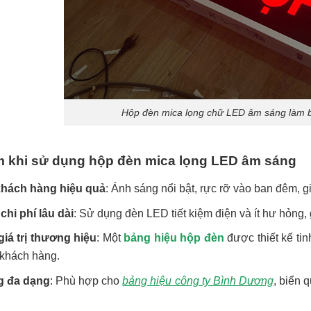
Hộp đèn mica lọng chữ LED âm sáng làm 
m khi sử dụng hộp đèn mica lọng LED âm sáng
khách hàng hiệu quả
: Ánh sáng nổi bật, rực rỡ vào ban đêm, 
chi phí lâu dài
: Sử dụng đèn LED tiết kiệm điện và ít hư hỏng, g
giá trị thương hiệu
: Một
bảng hiệu hộp đèn
được thiết kế ti
 khách hàng.
g đa dạng
: Phù hợp cho
bảng hiệu công ty Bình Dương
, biển 