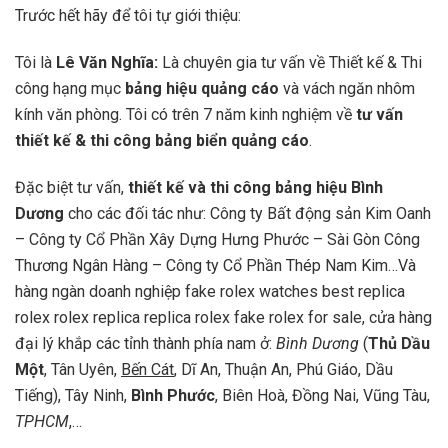
Trước hết hãy để tôi tự giới thiệu:
Tôi là
Lê Văn Nghĩa:
Là chuyên gia tư vấn về Thiết kế & Thi
công hạng mục
bảng hiệu quảng cáo
và vách ngăn nhôm
kính văn phòng. Tôi có trên 7 năm kinh nghiệm về
tư vấn
thiết kế & thi công bảng biển quảng cáo
.
Đặc biệt tư vấn,
thiết kế và thi công bảng hiệu Bình
Dương
cho các đối tác như: Công ty Bất động sản Kim Oanh
– Công ty Cổ Phần Xây Dựng Hưng Phước – Sài Gòn Công
Thương Ngân Hàng – Công ty Cổ Phần Thép Nam Kim…Và
hàng ngàn doanh nghiệp
fake rolex watches
best replica
rolex
rolex replica
replica rolex
fake rolex for sale
, cửa hàng
đại lý khắp các tỉnh thành phía nam ở:
Bình Dương
(
Thủ Dầu
Một
, Tân Uyên,
Bến Cát
, Dĩ An, Thuận An, Phú Giáo, Dầu
Tiếng), Tây Ninh,
Bình Phước
, Biên Hoà, Đồng Nai, Vũng Tàu,
TPHCM
,…