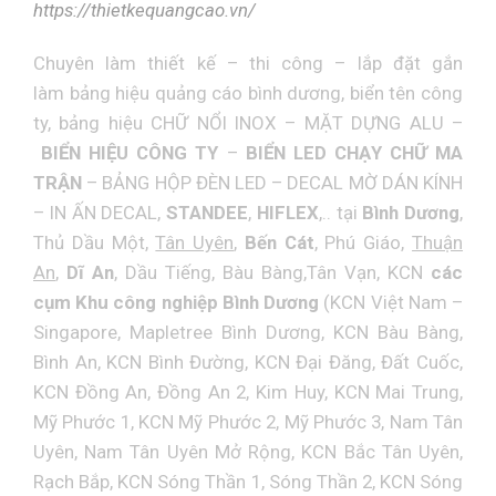
https://thietkequangcao.vn/
Chuyên làm thiết kế – thi công – lắp đặt gắn
làm
bảng hiệu quảng cáo bình dương
,
biển tên công
ty
, bảng hiệu
CHỮ NỔI INOX
–
MẶT DỰNG ALU
–
BIỂN HIỆU CÔNG TY
–
BIỂN LED CHẠY CHỮ MA
TRẬN
–
BẢNG HỘP ĐÈN LED
–
DECAL MỜ DÁN KÍNH
–
IN ẤN DECAL
,
STANDEE
,
HIFLEX
,.. tại
Bình Dương
,
Thủ Dầu Một,
Tân Uyên
,
Bến Cát
, Phú Giáo,
Thuận
An
,
Dĩ An
, Dầu Tiếng, Bàu Bàng,Tân Vạn, KCN
các
cụm Khu công nghiệp Bình Dương
(KCN Việt Nam –
Singapore, Mapletree Bình Dương, KCN Bàu Bàng,
Bình An, KCN Bình Đường, KCN Đại Đăng, Đất Cuốc,
KCN Đồng An, Đồng An 2, Kim Huy, KCN Mai Trung,
Mỹ Phước 1, KCN Mỹ Phước 2, Mỹ Phước 3, Nam Tân
Uyên, Nam Tân Uyên Mở Rộng, KCN Bắc Tân Uyên,
Rạch Bắp, KCN Sóng Thần 1, Sóng Thần 2, KCN Sóng