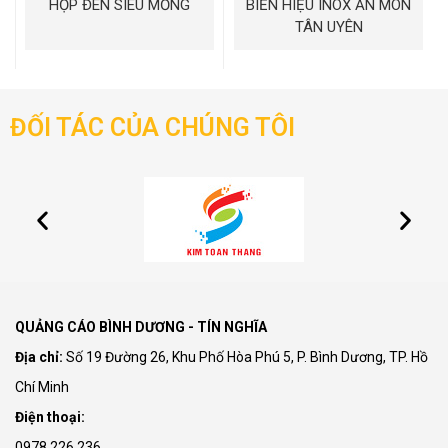
HỘP ĐÈN SIÊU MỎNG
BIỂN HIỆU INOX ĂN MÒN
TÂN UYÊN
ĐỐI TÁC CỦA CHÚNG TÔI
QUẢNG CÁO BÌNH DƯƠNG - TÍN NGHĨA
Địa chỉ:
Số 19 Đường 26, Khu Phố Hòa Phú 5, P. Bình Dương, TP. Hồ
Chí Minh
Điện thoại:
0978 226 236