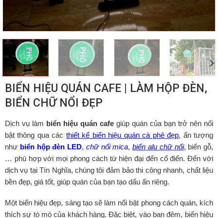
BIỂN HIỆU QUÁN CAFE | LÀM HỘP ĐÈN,
BIỂN CHỮ NỔI ĐẸP
Dịch vụ làm
biển hiệu quán cafe
giúp quán của bạn trở nên nổi
bật thông qua các
thiết kế biển hiệu quán cà phê đẹp
, ấn tượng
như
biển hộp đèn LED
,
chữ nổi mica
,
biển alu chữ nổi
, biển gỗ,
… phù hợp với mọi phong cách từ hiện đại đến cổ điển. Đến với
dịch vụ tại Tín Nghĩa, chúng tôi đảm bảo thi công nhanh, chất liệu
bền đẹp, giá tốt, giúp quán của bạn tạo dấu ấn riêng.
Một biển hiệu đẹp, sáng tạo sẽ làm nổi bật phong cách quán, kích
thích sự tò mò của khách hàng. Đặc biệt, vào ban đêm, biển hiệu