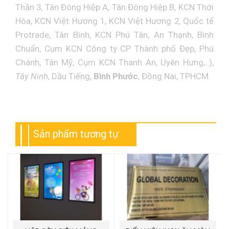
Thần 3, Tân Đông Hiệp A, Tân Đông Hiệp B, KCN Thới
Hòa, KCN Việt Hương 1, KCN Việt Hương 2, Quốc tế
Protrade, Tân Bình, KCN Phú Tân, An Thạnh, Bình
Chuẩn, Cụm KCN Công ty CP Thành phố Đẹp, Phú
Chánh, Tân Mỹ, Cụm KCN Thanh An, Uyên Hưng,..),
Tây Ninh
, Dầu Tiếng,
Bình Phước
, Đồng Nai, TPHCM.
Sản phẩm tương tự