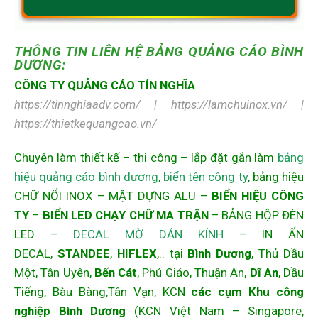
THÔNG TIN LIÊN HỆ
BẢNG QUẢNG CÁO BÌNH
DƯƠNG:
CÔNG TY QUẢNG CÁO TÍN NGHĨA
https://tinnghiaadv.com/ | https://lamchuinox.vn/ |
https://thietkequangcao.vn/
Chuyên làm thiết kế – thi công – lắp đặt gắn làm
bảng
hiệu quảng cáo bình dương
,
biển tên công ty
, bảng hiệu
CHỮ NỔI INOX
–
MẶT DỰNG ALU
–
BIỂN HIỆU CÔNG
TY
–
BIỂN LED CHẠY CHỮ MA TRẬN
–
BẢNG HỘP ĐÈN
LED
–
DECAL MỜ DÁN KÍNH
–
IN ẤN
DECAL
,
STANDEE
,
HIFLEX
,.. tại
Bình Dương
, Thủ Dầu
Một,
Tân Uyên
,
Bến Cát
, Phú Giáo,
Thuận An
,
Dĩ An
, Dầu
Tiếng, Bàu Bàng,Tân Vạn, KCN
các cụm Khu công
nghiệp Bình Dương
(KCN Việt Nam – Singapore,