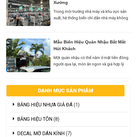
Xưởng
nhiều kiểu […]
Trong môi trường nhà máy và khu vực sản
xuất, hệ thống biển chỉ dẫn nhà máy không
chỉ giúp nhân viên và khách đến làm việc dễ
dàng xác định vị trí mà còn góp phần xây
dựng quy trình vận hành chuyên nghiệp,
Mẫu Biển Hiệu Quán Nhậu Bắt Mắt
đảm bảo an toàn lao động và nâng cao hình
Hút Khách
[…]
Một quán nhậu có thể nằm ở mặt tiền đông
người qua lại, món ăn ngon và giá hợp lý
nhưng vẫn khó thu hút khách nếu biển hiệu
quán nhậu quá mờ nhạt hoặc không thể
hiện được quán bán gì. Đặc biệt với các
DANH MỤC SẢN PHẨM
tuyến đường đông hàng quán tại khu vực
Bình […]
BẢNG HIỆU NHỰA GIẢ ĐÁ
1
BẢNG HIỆU TÔN
8
DECAL MỜ DÁN KÍNH
7