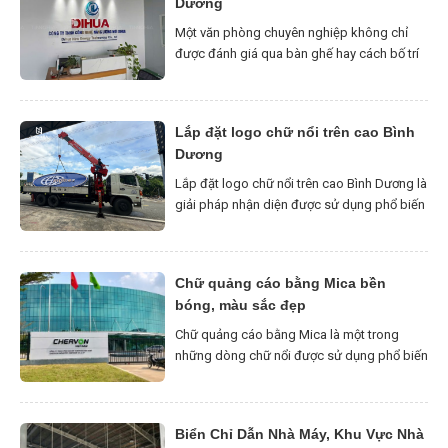
Dương
Một văn phòng chuyên nghiệp không chỉ
được đánh giá qua bàn ghế hay cách bố trí
diện tích. Với nhiều doanh nghiệp hiện nay,
không gian làm việc còn là nơi trực tiếp thể
hiện hình ảnh thương hiệu với nhân viên,
Lắp đặt logo chữ nổi trên cao Bình
khách hàng và đối tác. Vì vậy, thi công nội
Dương
thất quảng […]
Lắp đặt logo chữ nổi trên cao Bình Dương là
giải pháp nhận diện được sử dụng phổ biến
cho tòa nhà, văn phòng, nhà máy,
showroom và trụ sở doanh nghiệp. Do logo
thường được đặt ở mặt tiền tầng cao, nóc
Chữ quảng cáo bằng Mica bền
công trình hoặc khu vực có khoảng cách
bóng, màu sắc đẹp
quan sát lớn nên […]
Chữ quảng cáo bằng Mica là một trong
những dòng chữ nổi được sử dụng phổ biến
trong lĩnh vực quảng cáo nhờ tính thẩm mỹ
cao, giá thành hợp lý và khả năng ứng dụng
linh hoạt. Với bề mặt sáng bóng, màu sắc
Biển Chỉ Dẫn Nhà Máy, Khu Vực Nhà
phong phú cùng khả năng gia công theo