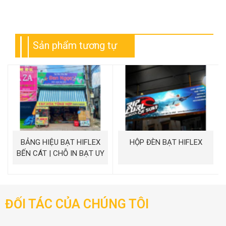
Sản phẩm tương tự
BẢNG HIỆU BẠT HIFLEX
HỘP ĐÈN BẠT HIFLEX
BẾN CÁT | CHỖ IN BẠT UY
TÍN BÌNH DƯƠNG
ĐỐI TÁC CỦA CHÚNG TÔI