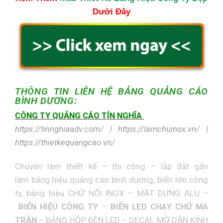
Dưới Đây
THÔNG TIN LIÊN HỆ
BẢNG QUẢNG CÁO
BÌNH DƯƠNG:
CÔNG TY QUẢNG CÁO TÍN NGHĨA
https://tinnghiaadv.com/ | https://lamchuinox.vn/ |
https://thietkequangcao.vn/
Chuyên làm thiết kế – thi công – lắp đặt gắn
làm
bảng hiệu quảng cáo bình dương
,
biển tên công
ty
, bảng hiệu
CHỮ NỔI INOX
–
MẶT DỰNG ALU
–
BIỂN HIỆU CÔNG TY
–
BIỂN LED CHẠY CHỮ MA
TRẬN
–
BẢNG HỘP ĐÈN LED
–
DECAL MỜ DÁN KÍNH