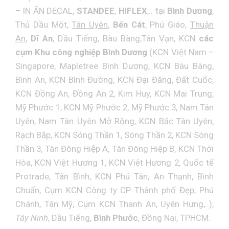
–
IN ẤN DECAL
,
STANDEE
,
HIFLEX
,.. tại
Bình Dương
,
Thủ Dầu Một,
Tân Uyên
,
Bến Cát
, Phú Giáo,
Thuận
An
,
Dĩ An
, Dầu Tiếng, Bàu Bàng,Tân Vạn, KCN
các
cụm Khu công nghiệp Bình Dương
(KCN Việt Nam –
Singapore, Mapletree Bình Dương, KCN Bàu Bàng,
Bình An, KCN Bình Đường, KCN Đại Đăng, Đất Cuốc,
KCN Đồng An, Đồng An 2, Kim Huy, KCN Mai Trung,
Mỹ Phước 1, KCN Mỹ Phước 2, Mỹ Phước 3, Nam Tân
Uyên, Nam Tân Uyên Mở Rộng, KCN Bắc Tân Uyên,
Rạch Bắp, KCN Sóng Thần 1, Sóng Thần 2, KCN Sóng
Thần 3, Tân Đông Hiệp A, Tân Đông Hiệp B, KCN Thới
Hòa, KCN Việt Hương 1, KCN Việt Hương 2, Quốc tế
Protrade, Tân Bình, KCN Phú Tân, An Thạnh, Bình
Chuẩn, Cụm KCN Công ty CP Thành phố Đẹp, Phú
Chánh, Tân Mỹ, Cụm KCN Thanh An, Uyên Hưng,..),
Tây Ninh
, Dầu Tiếng,
Bình Phước
, Đồng Nai, TPHCM.