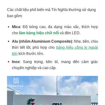
Các chất liệu phổ biến mà Tín Nghĩa thường sử dụng
bao gồm:
Mica
: Độ bóng cao, đa dạng màu sắc, thích hợp
cho
làm bảng hiệu chữ nổi
và đèn LED.
Alu (nhôm Aluminium Composite)
: Nhẹ, bền, chịu
thời tiết tốt, phù hợp cho
bảng hiệu công ty ngoài
trời
kích thước lớn.
Inox
: Sang trọng, bền bỉ, mang đến cảm giác
chuyên nghiệp và cao cấp.