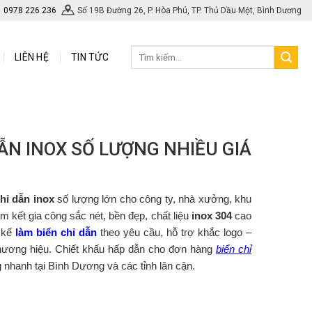
0978 226 236
Số 19B Đường 26, P. Hòa Phú, TP. Thủ Dầu Một, Bình Dương
LIÊN HỆ
TIN TỨC
DẪN INOX SỐ LƯỢNG NHIỀU GIÁ
hỉ dẫn inox
số lượng lớn cho công ty, nhà xưởng, khu
kết gia công sắc nét, bền đẹp, chất liệu
inox 304
cao
t kế
làm biển chỉ dẫn
theo yêu cầu, hỗ trợ khắc logo –
thương hiệu. Chiết khấu hấp dẫn cho đơn hàng
biển chỉ
g nhanh tại Bình Dương và các tỉnh lân cận.