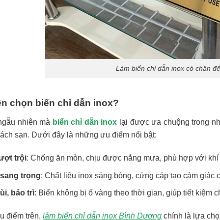
Làm biển chỉ dẫn inox có chân để
ên chọn biển chỉ dẫn inox?
ngẫu nhiên mà
biển chỉ dẫn inox
lại được ưa chuộng trong nhi
ách sạn. Dưới đây là những ưu điểm nổi bật:
ợt trội
: Chống ăn mòn, chịu được nắng mưa, phù hợp với khí 
 sang trọng
: Chất liệu inox sáng bóng, cứng cáp tạo cảm giác 
i, bảo trì
: Biển không bị ố vàng theo thời gian, giúp tiết kiệm ch
u điểm trên,
làm biển chỉ dẫn inox Bình Dương
chính là lựa chọ