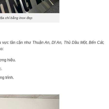
 địa chỉ bằng inox đẹp
u vực lân cận như
Thuận An, Dĩ An, Thủ Dầu Một, Bến Cát,
o:
ơng hiệu.
c.
ng trình.