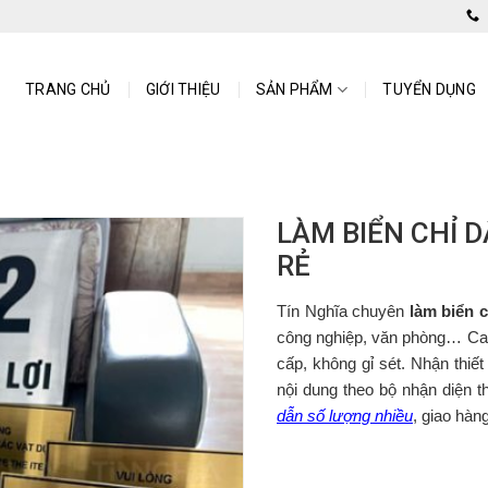
 cáo Bình Dương
TRANG CHỦ
GIỚI THIỆU
SẢN PHẨM
TUYỂN DỤNG
LÀM BIỂN CHỈ 
RẺ
Tín Nghĩa chuyên
làm biển c
công nghiệp, văn phòng… Cam 
cấp, không gỉ sét. Nhận thiế
nội dung theo bộ nhận diện 
dẫn số lượng nhiều
, giao hàn