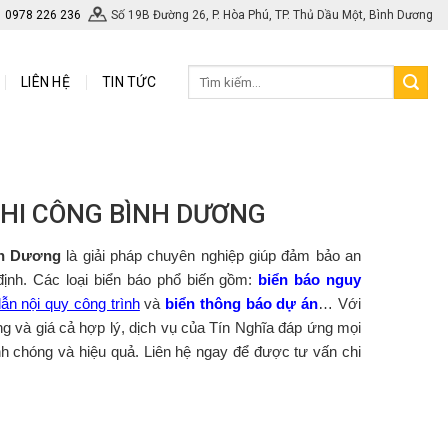
0978 226 236
Số 19B Đường 26, P. Hòa Phú, TP. Thủ Dầu Một, Bình Dương
LIÊN HỆ
TIN TỨC
THI CÔNG BÌNH DƯƠNG
nh Dương
là giải pháp chuyên nghiệp giúp đảm bảo an
 định. Các loại biển báo phổ biến gồm:
biển báo nguy
dẫn nội quy công trình
và
biển thông báo dự án
… Với
ràng và giá cả hợp lý, dịch vụ của Tín Nghĩa đáp ứng mọi
nh chóng và hiệu quả. Liên hệ ngay để được tư vấn chi