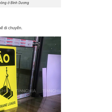
 công ở Bình Dương
ế di chuyển.