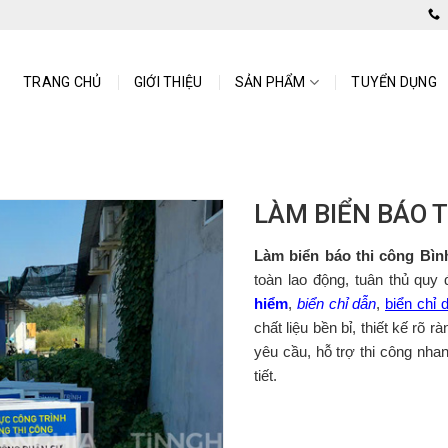
o Bình Dương
TRANG CHỦ
GIỚI THIỆU
SẢN PHẨM
TUYỂN DỤNG
LÀM BIỂN BÁO 
Làm biển báo thi công Bì
toàn lao động, tuân thủ quy
hiểm
,
biển chỉ dẫn
,
biển chỉ 
chất liệu bền bỉ, thiết kế rõ 
yêu cầu, hỗ trợ thi công nha
tiết.