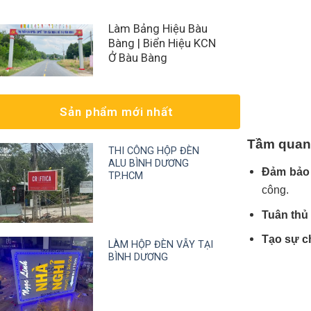
Làm Bảng Hiệu Bàu
Bàng | Biển Hiệu KCN
Ở Bàu Bàng
Sản phẩm mới nhất
Tầm quan 
THI CÔNG HỘP ĐÈN
ALU BÌNH DƯƠNG
Đảm bảo 
TP.HCM
công.
Tuân thủ 
Tạo sự c
LÀM HỘP ĐÈN VẪY TẠI
BÌNH DƯƠNG