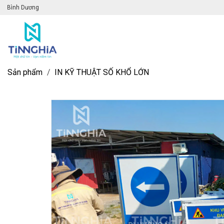
Chào mừng đến với website Quảng cá
Sản phẩm
/
IN KỸ THUẬT SỐ KHỔ LỚN