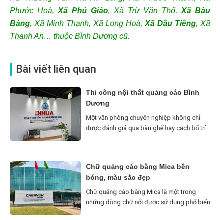
Phước Hoà,
Xã Phú Giáo
, Xã Trừ Văn Thố,
Xã Bàu
Bàng
, Xã Minh Thạnh, Xã Long Hoà,
Xã Dầu Tiếng
, Xã
Thanh An… thuộc Bình Dương cũ.
Bài viết liên quan
Thi công nội thất quảng cáo Bình
Dương
Một văn phòng chuyên nghiệp không chỉ
được đánh giá qua bàn ghế hay cách bố trí
diện tích. Với nhiều doanh nghiệp hiện nay,
không gian làm việc còn là nơi trực tiếp thể
hiện hình ảnh thương hiệu với nhân viên,
Chữ quảng cáo bằng Mica bền
khách hàng và đối tác. Vì vậy, thi công nội
bóng, màu sắc đẹp
thất quảng […]
Chữ quảng cáo bằng Mica là một trong
những dòng chữ nổi được sử dụng phổ biến
trong lĩnh vực quảng cáo nhờ tính thẩm mỹ