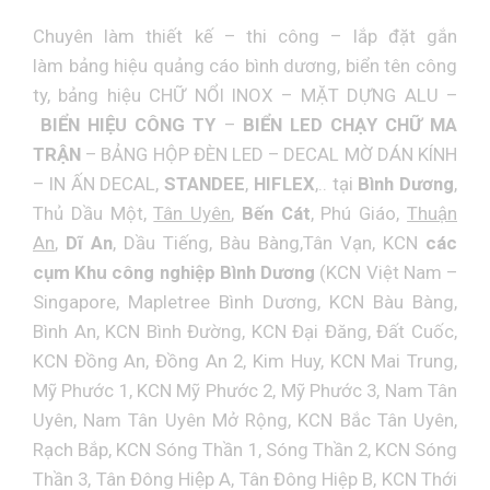
Chuyên làm thiết kế – thi công – lắp đặt gắn
làm
bảng hiệu quảng cáo bình dương
,
biển tên công
ty
, bảng hiệu
CHỮ NỔI INOX
–
MẶT DỰNG ALU
–
BIỂN HIỆU CÔNG TY
–
BIỂN LED CHẠY CHỮ MA
TRẬN
–
BẢNG HỘP ĐÈN LED
–
DECAL MỜ DÁN KÍNH
–
IN ẤN DECAL
,
STANDEE
,
HIFLEX
,.. tại
Bình Dương
,
Thủ Dầu Một,
Tân Uyên
,
Bến Cát
, Phú Giáo,
Thuận
An
,
Dĩ An
, Dầu Tiếng, Bàu Bàng,Tân Vạn, KCN
các
cụm Khu công nghiệp Bình Dương
(KCN Việt Nam –
Singapore, Mapletree Bình Dương, KCN Bàu Bàng,
Bình An, KCN Bình Đường, KCN Đại Đăng, Đất Cuốc,
KCN Đồng An, Đồng An 2, Kim Huy, KCN Mai Trung,
Mỹ Phước 1, KCN Mỹ Phước 2, Mỹ Phước 3, Nam Tân
Uyên, Nam Tân Uyên Mở Rộng, KCN Bắc Tân Uyên,
Rạch Bắp, KCN Sóng Thần 1, Sóng Thần 2, KCN Sóng
Thần 3, Tân Đông Hiệp A, Tân Đông Hiệp B, KCN Thới