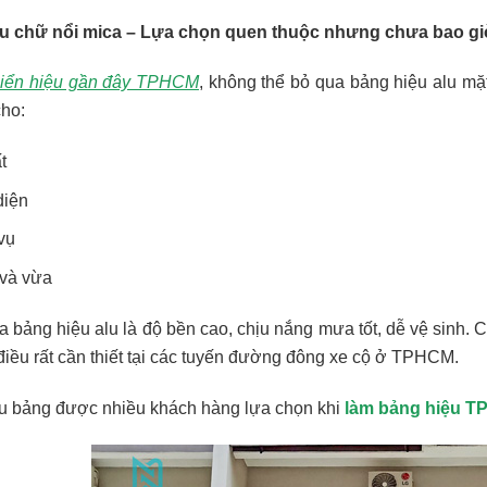
lu chữ nổi mica – Lựa chọn quen thuộc nhưng chưa bao giờ
iển hiệu gần đây TPHCM
, không thể bỏ qua bảng hiệu alu mặ
cho:
t
diện
vụ
và vừa
 bảng hiệu alu là độ bền cao, chịu nắng mưa tốt, dễ vệ sinh. 
iều rất cần thiết tại các tuyến đường đông xe cộ ở TPHCM.
u bảng được nhiều khách hàng lựa chọn khi
làm bảng hiệu T