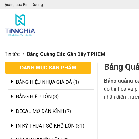
 Dương
Tin tức
/
Bảng Quảng Cáo Gần Đây TPHCM
Bảng Qu
DANH MỤC SẢN PHẨM
Bảng quảng c
BẢNG HIỆU NHỰA GIẢ ĐÁ
1
đô thị hóa và p
BẢNG HIỆU TÔN
8
nhận diện thươn
DECAL MỜ DÁN KÍNH
7
IN KỸ THUẬT SỐ KHỔ LỚN
31