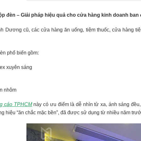
hộp đèn – Giải pháp hiệu quả cho cửa hàng kinh doanh ban
nh Dương cũ, các cửa hàng ăn uống, tiệm thuốc, cửa hàng tiệ
èn phổ biến gồm:
lex xuyên sáng
ền nhôm
ng cáo TPHCM
này có ưu điểm là dễ nhìn từ xa, ánh sáng đều
g hiệu “ăn chắc mặc bền”, đã được sử dụng từ nhiều năm trước