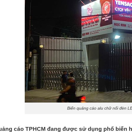
Biển quảng cáo alu chữ nổi đèn 
uảng cáo TPHCM đang được sử dụng phổ biến h