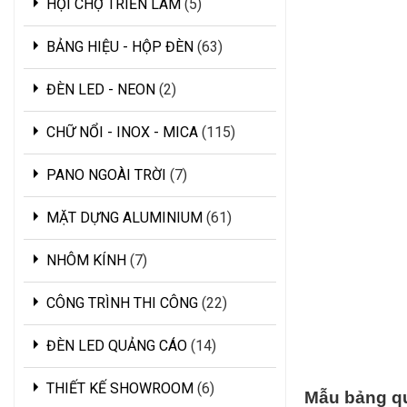
HỘI CHỢ TRIỂN LÃM
5
BẢNG HIỆU - HỘP ĐÈN
63
ĐÈN LED - NEON
2
CHỮ NỔI - INOX - MICA
115
PANO NGOÀI TRỜI
7
MẶT DỰNG ALUMINIUM
61
NHÔM KÍNH
7
CÔNG TRÌNH THI CÔNG
22
ĐÈN LED QUẢNG CÁO
14
THIẾT KẾ SHOWROOM
6
Mẫu bảng q