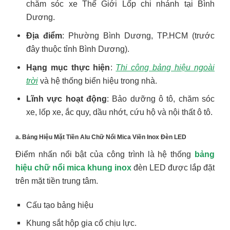
chăm sóc xe Thế Giới Lốp chi nhánh tại Bình
Dương.
Địa điểm
: Phường Bình Dương, TP.HCM (trước
đây thuộc tỉnh Bình Dương).
Hạng mục thực hiện
:
Thi công bảng hiệu ngoài
trời
và hệ thống biển hiệu trong nhà.
Lĩnh vực hoạt động
: Bảo dưỡng ô tô, chăm sóc
xe, lốp xe, ắc quy, dầu nhớt, cứu hộ và nội thất ô tô.
a. Bảng Hiệu Mặt Tiền Alu Chữ Nổi Mica Viền Inox Đèn LED
Điểm nhấn nổi bật của công trình là hệ thống
bảng
hiệu chữ nổi mica khung inox
đèn LED được lắp đặt
trên mặt tiền trung tâm.
Cấu tạo bảng hiệu
Khung sắt hộp gia cố chịu lực.