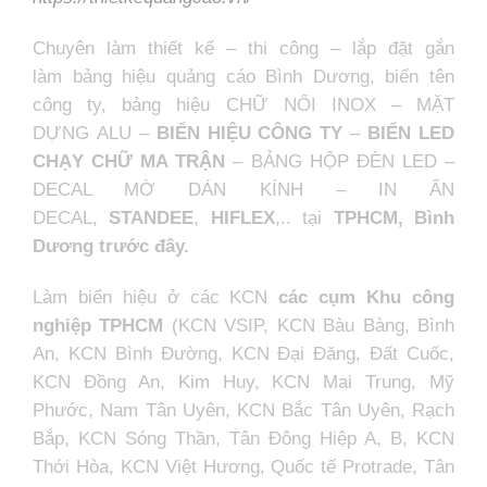
Chuyên làm thiết kế – thi công – lắp đặt gắn
làm
bảng hiệu quảng cáo Bình Dương
,
biển tên
công ty
, bảng hiệu
CHỮ NỔI INOX
–
MẶT
DỰNG ALU
–
BIỂN HIỆU CÔNG TY
–
BIỂN LED
CHẠY CHỮ MA TRẬN
–
BẢNG HỘP ĐÈN LED
–
DECAL MỜ DÁN KÍNH
–
IN ẤN
DECAL
,
STANDEE
,
HIFLEX
,.. tại
TPHCM, Bình
Dương trước đây.
Làm biển hiệu ở các KCN
các cụm Khu công
nghiệp TPHCM
(KCN VSIP, KCN Bàu Bàng, Bình
An, KCN Bình Đường, KCN Đại Đăng, Đất Cuốc,
KCN Đồng An, Kim Huy, KCN Mai Trung, Mỹ
Phước, Nam Tân Uyên, KCN Bắc Tân Uyên, Rạch
Bắp, KCN Sóng Thần, Tân Đông Hiệp A, B, KCN
Thới Hòa, KCN Việt Hương, Quốc tế Protrade, Tân