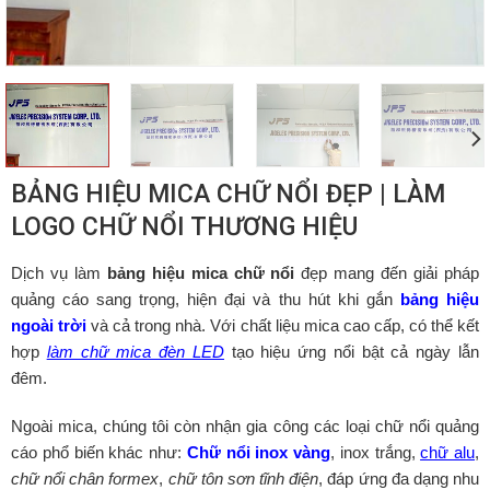
BẢNG HIỆU MICA CHỮ NỔI ĐẸP | LÀM
LOGO CHỮ NỔI THƯƠNG HIỆU
Dịch vụ làm
bảng hiệu mica chữ nổi
đẹp mang đến giải pháp
quảng cáo sang trọng, hiện đại và thu hút khi gắn
bảng hiệu
ngoài trời
và cả trong nhà. Với chất liệu mica cao cấp, có thể kết
hợp
làm chữ mica đèn LED
tạo hiệu ứng nổi bật cả ngày lẫn
đêm.
Ngoài mica, chúng tôi còn nhận gia công các loại chữ nổi quảng
cáo phổ biến khác như:
Chữ nổi inox vàng
, inox trắng,
chữ alu
,
chữ nổi chân formex
,
chữ tôn sơn tĩnh điện
, đáp ứng đa dạng nhu