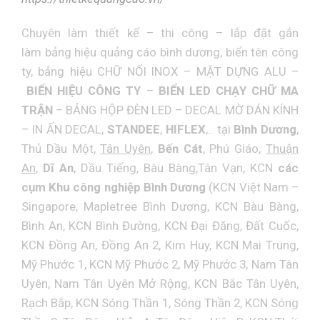
Chuyên làm thiết kế – thi công – lắp đặt gắn
làm
bảng hiệu quảng cáo bình dương
,
biển tên công
ty
, bảng hiệu
CHỮ NỔI INOX
–
MẶT DỰNG ALU
–
BIỂN HIỆU CÔNG TY
–
BIỂN LED CHẠY CHỮ MA
TRẬN
–
BẢNG HỘP ĐÈN LED
–
DECAL MỜ DÁN KÍNH
–
IN ẤN DECAL
,
STANDEE
,
HIFLEX
,.. tại
Bình Dương
,
Thủ Dầu Một,
Tân Uyên
,
Bến Cát
, Phú Giáo,
Thuận
An
,
Dĩ An
, Dầu Tiếng, Bàu Bàng,Tân Vạn, KCN
các
cụm Khu công nghiệp Bình Dương
(KCN Việt Nam –
Singapore, Mapletree Bình Dương, KCN Bàu Bàng,
Bình An, KCN Bình Đường, KCN Đại Đăng, Đất Cuốc,
KCN Đồng An, Đồng An 2, Kim Huy, KCN Mai Trung,
Mỹ Phước 1, KCN Mỹ Phước 2, Mỹ Phước 3, Nam Tân
Uyên, Nam Tân Uyên Mở Rộng, KCN Bắc Tân Uyên,
Rạch Bắp, KCN Sóng Thần 1, Sóng Thần 2, KCN Sóng