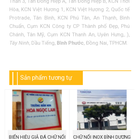
Thần 3, Tân Đông Hiệp A, Tân Đông Hiệp B, KCN Thới
Hòa, KCN Việt Hương 1, KCN Việt Hương 2, Quốc tế
Protrade, Tân Bình, KCN Phú Tân, An Thạnh, Bình
Chuẩn, Cụm KCN Công ty CP Thành phố Đẹp, Phú
Chánh, Tân Mỹ, Cụm KCN Thanh An, Uyên Hưng,..),
Tây Ninh
, Dầu Tiếng,
Bình Phước
, Đồng Nai, TPHCM.
Sản phẩm tương tự
BIỂN HIỆU GIẢ ĐÁ CHỮ NỔI
CHỮ NỔI INOX BÌNH DƯƠNG