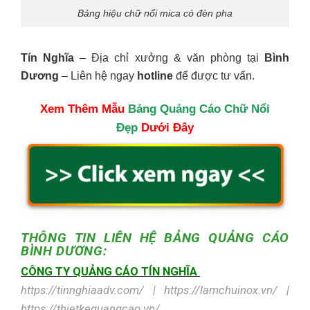
Bảng hiệu chữ nổi mica có đèn pha
Tín Nghĩa
– Địa chỉ xưởng & văn phòng tại
Bình
Dương
– Liên hệ ngay
hotline
để được tư vấn.
Xem Thêm Mẫu
Bảng Quảng Cáo Chữ Nổi
Đẹp
Dưới Đây
THÔNG TIN LIÊN HỆ
BẢNG QUẢNG CÁO
BÌNH DƯƠNG:
CÔNG TY QUẢNG CÁO TÍN NGHĨA
https://tinnghiaadv.com/ | https://lamchuinox.vn/ |
https://thietkequangcao.vn/