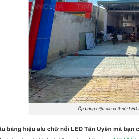
Ốp bảng hiệu alu chữ nổi LED
 bảng hiệu alu chữ nổi LED Tân Uyên mà bạn c