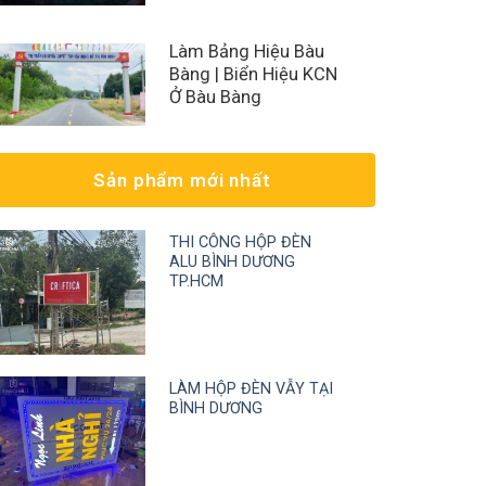
Làm Bảng Hiệu Bàu
Bàng | Biển Hiệu KCN
Ở Bàu Bàng
Sản phẩm mới nhất
THI CÔNG HỘP ĐÈN
ALU BÌNH DƯƠNG
TP.HCM
LÀM HỘP ĐÈN VẪY TẠI
BÌNH DƯƠNG