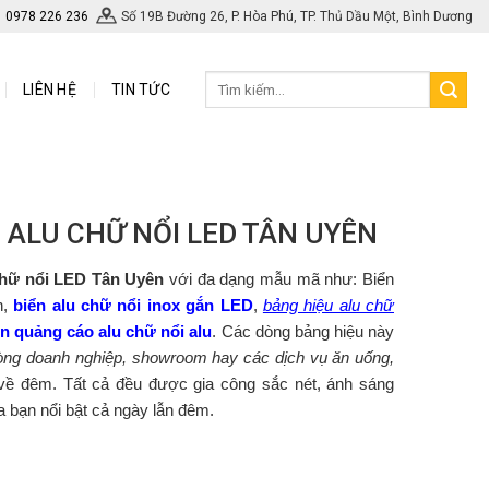
0978 226 236
Số 19B Đường 26, P. Hòa Phú, TP. Thủ Dầu Một, Bình Dương
LIÊN HỆ
TIN TỨC
 ALU CHỮ NỔI LED TÂN UYÊN
chữ nổi LED Tân Uyên
với đa dạng mẫu mã như: Biển
n,
biển alu chữ nổi inox gắn LED
,
bảng hiệu alu chữ
ển quảng cáo alu chữ nổi alu
. Các dòng bảng hiệu này
hòng doanh nghiệp, showroom hay các dịch vụ ăn uống,
về đêm. Tất cả đều được gia công sắc nét, ánh sáng
ủa bạn nổi bật cả ngày lẫn đêm.