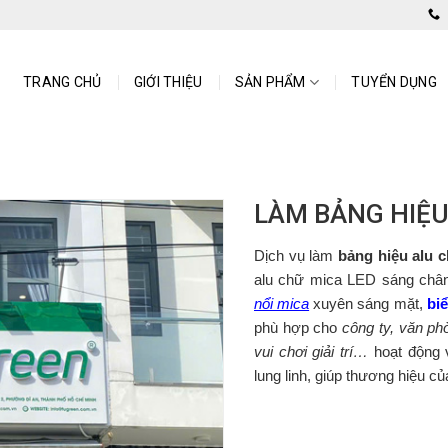
 Bình Dương
TRANG CHỦ
GIỚI THIỆU
SẢN PHẨM
TUYỂN DỤNG
LÀM BẢNG HIỆU
Dịch vụ làm
bảng hiệu alu 
alu chữ mica LED sáng châ
nổi mica
xuyên sáng mặt,
bi
phù hợp cho
công ty, văn p
vui chơi giải trí…
hoạt động 
lung linh, giúp thương hiệu c