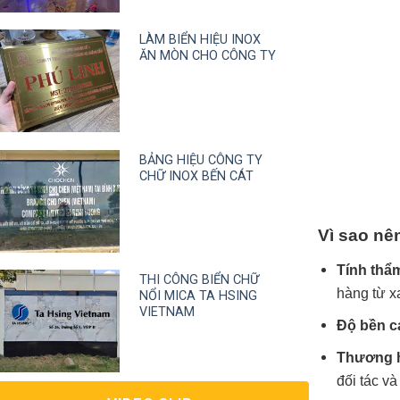
LÀM BIỂN HIỆU INOX
ĂN MÒN CHO CÔNG TY
BẢNG HIỆU CÔNG TY
CHỮ INOX BẾN CÁT
Vì sao nê
Tính thẩ
THI CÔNG BIỂN CHỮ
hàng từ x
NỔI MICA TA HSING
VIETNAM
Độ bền c
Thương h
đối tác v