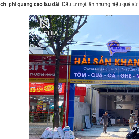
 chi phí quảng cáo lâu dài
: Đầu tư một lần nhưng hiệu quả sử