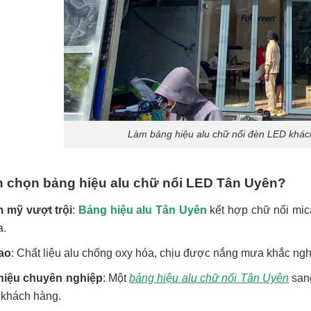
Làm bảng hiệu alu chữ nổi đèn LED khác
n chọn bảng hiệu alu chữ nổi LED Tân Uyên?
m mỹ vượt trội
:
Bảng hiệu alu Tân Uyên
kết hợp chữ nổi mica
a.
ao
: Chất liệu alu chống oxy hóa, chịu được nắng mưa khắc ngh
iệu chuyên nghiệp
: Một
bảng hiệu alu chữ nổi Tân Uyên
sang
à khách hàng.