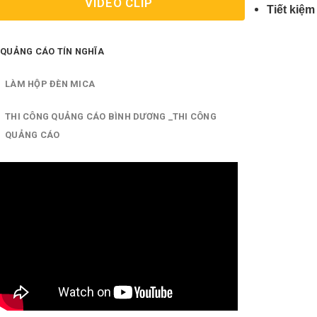
VIDEO CLIP
Tiết kiệm
QUẢNG CÁO TÍN NGHĨA
LÀM HỘP ĐÈN MICA
THI CÔNG QUẢNG CÁO BÌNH DƯƠNG _THI CÔNG
QUẢNG CÁO