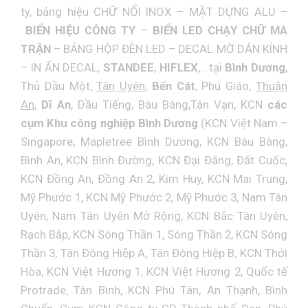
ty
, bảng hiệu
CHỮ NỔI INOX
–
MẶT DỰNG ALU
–
BIỂN HIỆU CÔNG TY
–
BIỂN LED CHẠY CHỮ MA
TRẬN
–
BẢNG HỘP ĐÈN LED
–
DECAL MỜ DÁN KÍNH
–
IN ẤN DECAL
,
STANDEE
,
HIFLEX
,.. tại
Bình Dương
,
Thủ Dầu Một,
Tân Uyên
,
Bến Cát
, Phú Giáo,
Thuận
An
,
Dĩ An
, Dầu Tiếng, Bàu Bàng,Tân Vạn, KCN
các
cụm Khu công nghiệp Bình Dương
(KCN Việt Nam –
Singapore, Mapletree Bình Dương, KCN Bàu Bàng,
Bình An, KCN Bình Đường, KCN Đại Đăng, Đất Cuốc,
KCN Đồng An, Đồng An 2, Kim Huy, KCN Mai Trung,
Mỹ Phước 1, KCN Mỹ Phước 2, Mỹ Phước 3, Nam Tân
Uyên, Nam Tân Uyên Mở Rộng, KCN Bắc Tân Uyên,
Rạch Bắp, KCN Sóng Thần 1, Sóng Thần 2, KCN Sóng
Thần 3, Tân Đông Hiệp A, Tân Đông Hiệp B, KCN Thới
Hòa, KCN Việt Hương 1, KCN Việt Hương 2, Quốc tế
Protrade, Tân Bình, KCN Phú Tân, An Thạnh, Bình