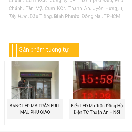
Chuẩn, Cụm KCN Công ty CP Thành phố Đẹp, Phú
Chánh, Tân Mỹ, Cụm KCN Thanh An, Uyên Hưng,..),
Tây Ninh
, Dầu Tiếng,
Bình Phước
, Đồng Nai, TPHCM.
Sản phẩm tương tự
BẢNG LED MA TRẬN FULL
Biển LED Ma Trận Đồng Hồ
MÀU PHÚ GIÁO
Điện Tử Thuận An – Nổi
Bật, Linh Hoạt, Thu Hút Mọi
Ánh Nhìn