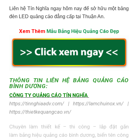
Liên hệ Tín Nghĩa ngay hôm nay để sở hữu một bảng
đèn LED quảng cáo đẳng cấp tại Thuận An.
Xem Thêm
Mẫu Bảng Hiệu Quảng Cáo Đẹp
THÔNG TIN LIÊN HỆ
BẢNG QUẢNG CÁO
BÌNH DƯƠNG:
CÔNG TY QUẢNG CÁO TÍN NGHĨA
https://tinnghiaadv.com/ | https://lamchuinox.vn/ |
https://thietkequangcao.vn/
Chuyên làm thiết kế – thi công – lắp đặt gắn
làm
bảng hiệu quảng cáo bình dương
,
biển tên công