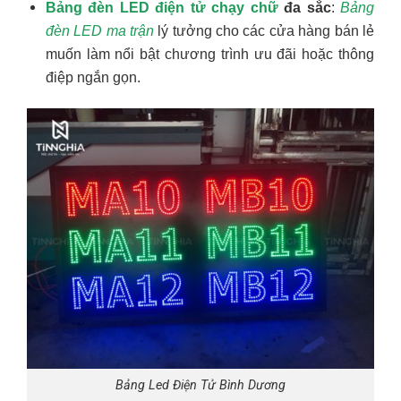
Bảng đèn LED điện tử chạy chữ
đa sắc
:
Bảng
đèn LED ma trận
lý tưởng cho các cửa hàng bán lẻ
muốn làm nổi bật chương trình ưu đãi hoặc thông
điệp ngắn gọn.
Bảng Led Điện Tử Bình Dương